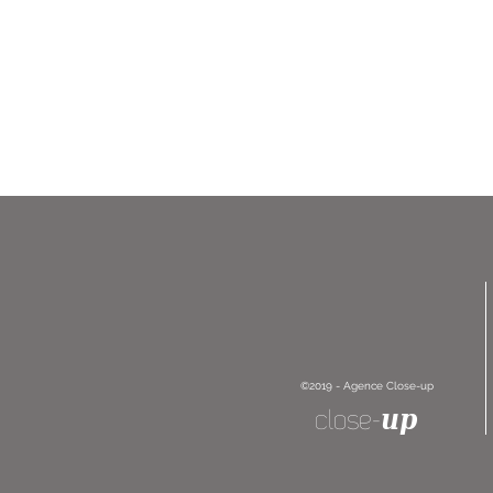
©2019 - Agence Close-up
up
close-