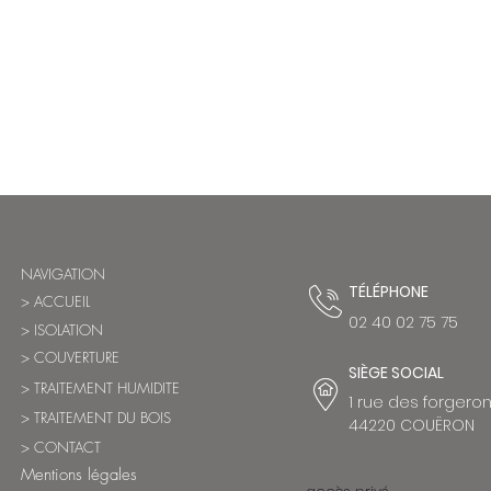
NAVIGATION
TÉLÉPHONE
> ACCUEIL
02 40 02 75 75
> ISOLATION
> COUVERTURE
SIÈGE
SOCIAL
> TRAITEMENT HUMIDITE
1 rue des forgero
> TRAITEMENT DU BOIS
44220 COUËRON
> CONTACT
Mentions légales