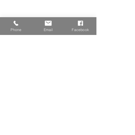
Phone
Email
Facebook
SIÈGE
SOCIAL
TÉLÉPHONE
02 40 02 75 75
1 rue des
forgerons
44220 COUËRON
E-MAIL
HORAIRES
du lundi au
contact@adhn.fr
vendredi
de 09h00 à 18h00